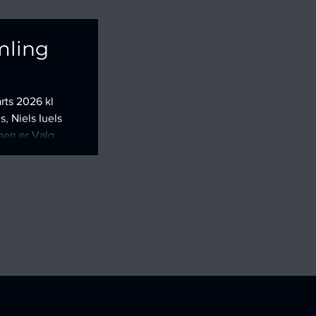
mling
rts 2026 kl
else af
f regnskab
Behandling af
estyrelsen
yrelsen Valg
 Bemærk:
handli