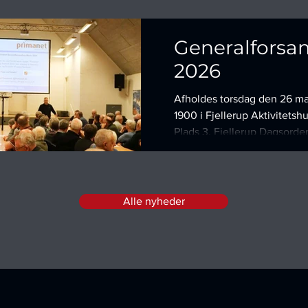
Generalforsa
2026
Afholdes torsdag den 26 ma
1900 i Fjellerup Aktivitetshus, Niels Iuels
Plads 3, Fjellerup Dagsordenen er Valg
af dirigent Valg af referent
Formandsberetning Fastsætt
kontingent Fremlæggelse a
og budget til godkendelse 
Alle nyheder
indkomne forslag. Valg til b
Valg af suppleanter til best
af revisionsfirma Eventuelt
Sidste frist for forslag til be