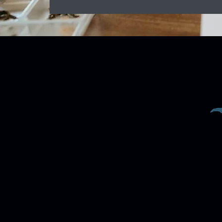
Vi tilbyder
Lynhurtigt internet ti
Vi dækker det meste af Djurslan
Internet, hvor der ikke er kabler