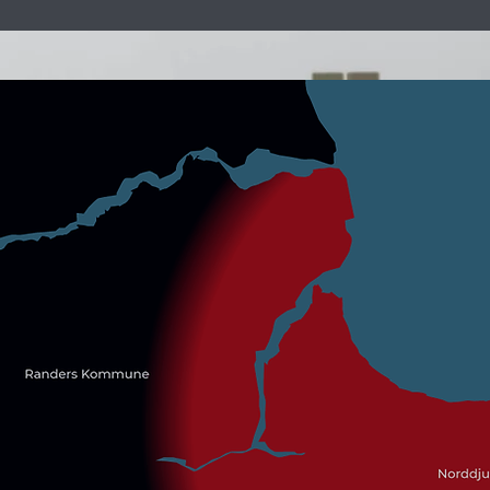
l hele familien for 159,-/md
d: Grenaa - Rønde - Havndal