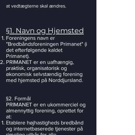
at vedtægterne skal ændres.
§1. Navn og Hjemsted
Foreningens navn er
"Bredbåndsforeningen Primanet" (i
det efterfølgende kaldet
Primanet).
PRIMANET er en uafhængig,
praktisk, organisatorisk og
økonomisk selvstændig forening
med hjemsted på Norddjursland.
§2. Formål
PRIMANET er en ukommerciel og
almennyttig forening, oprettet for
at:
Etablere højhastigheds bredbånd
og internetbaserede tjenester på
rimelige vilkår for alle.